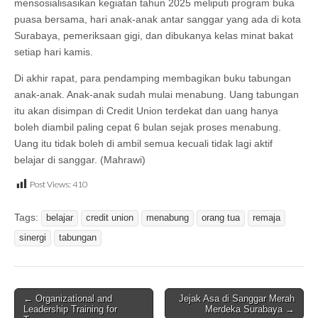
mensosialisasikan kegiatan tahun 2025 meliputi program buka
puasa bersama, hari anak-anak antar sanggar yang ada di kota
Surabaya, pemeriksaan gigi, dan dibukanya kelas minat bakat
setiap hari kamis.
Di akhir rapat, para pendamping membagikan buku tabungan
anak-anak. Anak-anak sudah mulai menabung. Uang tabungan
itu akan disimpan di Credit Union terdekat dan uang hanya
boleh diambil paling cepat 6 bulan sejak proses menabung.
Uang itu tidak boleh di ambil semua kecuali tidak lagi aktif
belajar di sanggar. (Mahrawi)
Post Views:
410
Tags:
belajar
credit union
menabung
orang tua
remaja
sinergi
tabungan
Post
← Organizational and
Jejak Asa di Sanggar Merah
Leadership Training for
Merdeka Surabaya →
navigation