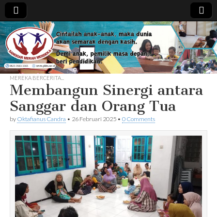
Sanggar
Merah
MEREKA BERCERITA...
Merdeka
Membangun Sinergi antara
Sanggar dan Orang Tua
by
Oktafianus Candra
•
26 Februari 2025
•
0 Comments