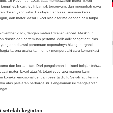
Sabtu, 15 November 2025, saat membawakan materi Excel
 tampil lebih cair, lebih banyak tersenyum, dan mengubah gaya
kan dosen yang kaku. Hasilnya luar biasa, suasana kelas
angun, dan materi dasar Excel bisa diterima dengan baik tanpa
 November 2025, dengan materi Excel Advanced. Meskipun
an drastis dari pertemuan pertama. Adik-adik sangat antusias
ang ada di awal pertemuan sepenuhnya hilang, berganti
bahagia karena usaha kami untuk memperbaiki cara komunikasi
rsama dan berpamitan. Dari pengalaman ini, kami belajar bahwa
asai materi Excel atau AI, tetapi seberapa mampu kami
neksi emosional dengan peserta didik. Sekali lagi, terima
a atas pelajaran berharga ini. Pengalaman ini mengajarkan
ngat.
 setelah kegiatan