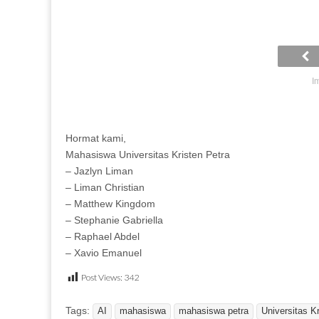
I
Hormat kami,
Mahasiswa Universitas Kristen Petra
– Jazlyn Liman
– Liman Christian
– Matthew Kingdom
– Stephanie Gabriella
– Raphael Abdel
– Xavio Emanuel
Post Views:
342
Tags:
AI
mahasiswa
mahasiswa petra
Universitas K