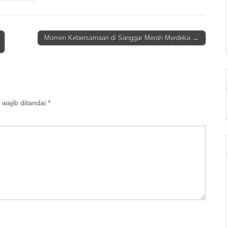
Momen Kebersamaan di Sanggar Merah Merdeka →
wajib ditandai
*