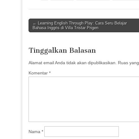
Post
← Learning English Through Play: Cara Seru Belajar
Bahasa Inggris di Villa Tristar Prigen
navigation
Tinggalkan Balasan
Alamat email Anda tidak akan dipublikasikan.
Ruas yang 
Komentar
*
Nama
*