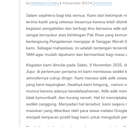
by
Oktafianus Candra
•
4 Desember 2025
•
0 Comments
Salam sejahtera bagi kita semua. Kami dari kelompok m
terima kasih yang sebesar-besarnya karena telah diizi
kegiatan pengabdian dan berbagi ilmu bersama adik-a
sangat bersyukur atas bimbingan Pak Rowi yang komunik
berlangsung.Pengalaman mengajar di Sanggar Merah 
kami. Sebagai mahasiswa, ini adalah tantangan tersendi
SMA agar mudah dipahami dan bermanfaat bagi masa 
Kegiatan kami dimulai pada Sabtu, 8 November 2025, den
Jujur, di pertemuan pertama ini kami membawa sedikit 
atmosfernya cukup dingin. Kami merasa adik-adik sisw
yang kami bayangkan. Awalnya kami bingung,, namun set
muncul karena adanya kesalahpahaman. Adik-adik mengan
tidak komunikatif, dan kurang ramah. Hal ini menciptak
sedikit canggung. Menyadari hal tersebut, kami seger
masukan yang diberikan oleh para siswa melalui Google
menjadi tamparan positif bagi kami untuk mengubah pe