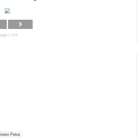
mage 1 of 6
risten Petra