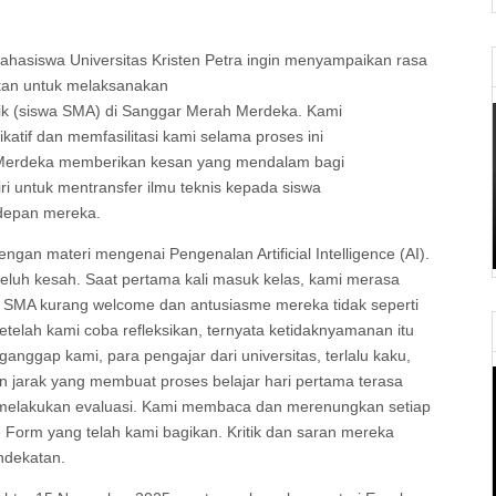
ahasiswa Universitas Kristen Petra ingin menyampaikan rasa
nkan untuk melaksanakan
dik (siswa SMA) di Sanggar Merah Merdeka. Kami
atif dan memfasilitasi kami selama proses ini
Merdeka memberikan kesan yang mendalam bagi
ri untuk mentransfer ilmu teknis kepada siswa
depan mereka.
gan materi mengenai Pengenalan Artificial Intelligence (AI).
keluh kesah. Saat pertama kali masuk kelas, kami merasa
a SMA kurang welcome dan antusiasme mereka tidak seperti
elah kami coba refleksikan, ternyata ketidaknyamanan itu
ggap kami, para pengajar dari universitas, terlalu kaku,
an jarak yang membuat proses belajar hari pertama terasa
a melakukan evaluasi. Kami membaca dan merenungkan setiap
 Form yang telah kami bagikan. Kritik dan saran mereka
ndekatan.