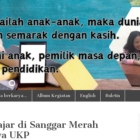
a berkarya…
Album Kegiatan
English
Buletin
ajar di Sanggar Merah
wa UKP