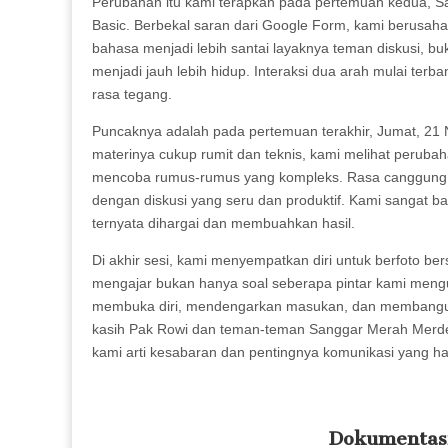
Perubahan itu kami terapkan pada pertemuan kedua, 
Basic. Berbekal saran dari Google Form, kami berusaha
bahasa menjadi lebih santai layaknya teman diskusi, bu
menjadi jauh lebih hidup. Interaksi dua arah mulai terb
rasa tegang.
Puncaknya adalah pada pertemuan terakhir, Jumat, 21
materinya cukup rumit dan teknis, kami melihat perubah
mencoba rumus-rumus yang kompleks. Rasa canggung y
dengan diskusi yang seru dan produktif. Kami sangat 
ternyata dihargai dan membuahkan hasil.
Di akhir sesi, kami menyempatkan diri untuk berfoto be
mengajar bukan hanya soal seberapa pintar kami mengu
membuka diri, mendengarkan masukan, dan membangun ko
kasih Pak Rowi dan teman-teman Sanggar Merah Merdek
kami arti kesabaran dan pentingnya komunikasi yang ha
Dokumentasi