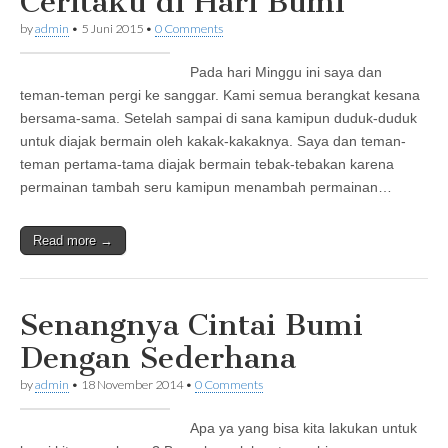
Ceritaku di Hari Bumi
by
admin
•
5 Juni 2015
•
0 Comments
Pada hari Minggu ini saya dan
teman-teman pergi ke sanggar. Kami semua berangkat kesana
bersama-sama. Setelah sampai di sana kamipun duduk-duduk
untuk diajak bermain oleh kakak-kakaknya. Saya dan teman-
teman pertama-tama diajak bermain tebak-tebakan karena
permainan tambah seru kamipun menambah permainan…
Read more →
Senangnya Cintai Bumi
Dengan Sederhana
by
admin
•
18 November 2014
•
0 Comments
Apa ya yang bisa kita lakukan untuk