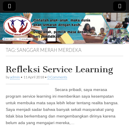
Sanggar
Merah
TAG:
SANGGAR MERAH MERDEKA
Merdeka
Refleksi Service Learning
by
admin
•
11 April 2018
•
0 Comments
Secara pribadi, saya merasa
program service learning ini memberikan saya kesempatan
untuk membuka mata saya lebih lebar tentang realita bangsa.
Saya menjadi sadar bahwa banyak sekali masyarakat yang
tidak bisa berkembang dan mengembangkan dirinya karena
belum ada yang mengajari mereka,…