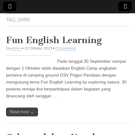
TAG:
SMM
Sanggar
Merah
Fun English Learning
by
admin
•
22 Oktober 2023
•
0 Comments
Merdeka
Pada tanggal 30 September sampai
dengan 1 Oktober telah diadakan English Camp angkatan
pertama di camping ground GSV Prigen Pandaan dengan
mengusung tema Fun English Learning by exploring nature, 30
peserta remaja ikut berpartisipasi dalam kegiatan yang
dirancang oleh sanggar.…
Read more →