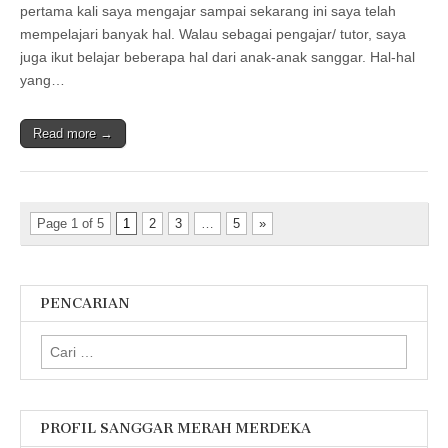
pertama kali saya mengajar sampai sekarang ini saya telah
mempelajari banyak hal. Walau sebagai pengajar/ tutor, saya
juga ikut belajar beberapa hal dari anak-anak sanggar. Hal-hal
yang…
Read more →
Page 1 of 5
1
2
3
…
5
»
PENCARIAN
Cari
untuk:
PROFIL SANGGAR MERAH MERDEKA